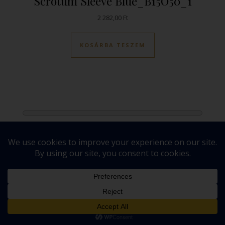
Scrotum Sleeve Blue_B15O50_1
2 282,00
Ft
KOSÁRBA TESZEM
Általános Szerződési Feltételek
Adatkezelési tájékoztató
Cégadatok
Elállás
Ashe-Child a sablont készítette:
Z-Connect
.