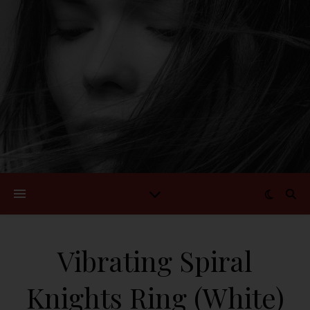
Vibrating Spiral
Knights Ring (White)