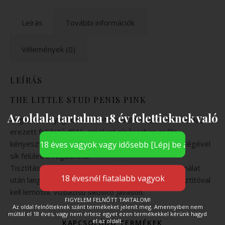
Leírás
További információk
Vélemények (0)
LEÍRÁS
THE LITTLE STUD PENIS PINK
Az oldala tartalma 18 év felettieknek való
Rugalmas anyagból készített, realisztikus, motor nélküli,
erezett felületű dildó, amelyet elsősorban anális
kényesztetésre javasolnak. Tapadókorongja segítségével
sík felületre rögzíthető.
Tisztítása : minden használat előtt és minden használat
után langyos szappanos vízzel és segédeszköz tisztítóval
kell lemosni. Vízbázisú síkosító javasolt.
FIGYELEM FELNŐTT TARTALOM!
Az oldal felnőtteknek szánt termékeket jelenít meg. Amennyiben nem
múltál el 18 éves, vagy nem értesz egyet ezen termékekkel kérünk hagyd
el az oldalt.
KAPCSOLÓDÓ TERMÉKEK