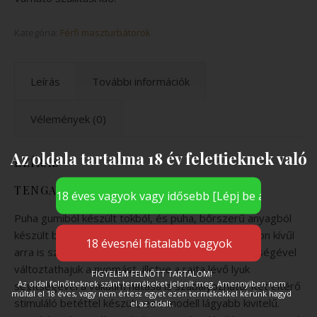
Kategória:
Férfi maszturbátorok
Leírás
További információk
Vélemények (0)
Az oldala tartalma 18 év felettieknek való
LEÍRÁS
TENGA FLEX BUBBLY BLUE
Puha gumiból készült tokból, és puha, bőrszerű anyagból
készült betétből álló maszturbátor. A tok a tároláson kívűl
arra is szolgál, hogy használat közben ennek segítségével
változtathajuk a nyomást, illetve a rajta lévő lyuk
FIGYELEM FELNŐTT TARTALOM!
Az oldal felnőtteknek szánt termékeket jelenít meg. Amennyiben nem
segítségével a vákuum hatása is szabályozható. Két eltérő
múltál el 18 éves, vagy nem értesz egyet ezen termékekkel kérünk hagyd
stimuláló betéttel készült, ez a modell lágyabb kivitelű.
el az oldalt.