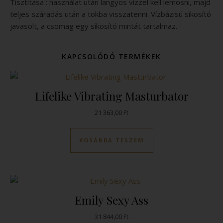
Tisztítása : használat után langyos vízzel kell lemosni, majd
teljes száradás után a tokba visszatenni. Vízbázisú síkosító
javasolt, a csomag egy síkosító mintát tartalmaz.
KAPCSOLÓDÓ TERMÉKEK
Lifelike Vibrating Masturbator
21 363,00
Ft
KOSÁRBA TESZEM
Emily Sexy Ass
31 844,00
Ft