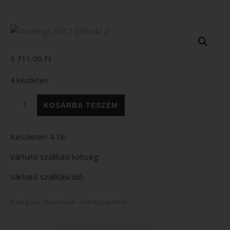
3 711,00
Ft
4 készleten
Stockings 5517 {} black/ 2 mennyiség
KOSÁRBA TESZEM
Készleten:
4 Db
Várható szállítási költség:
Várható szállítási idő:
Kategória:
Harisnyák - Harisnyatartók