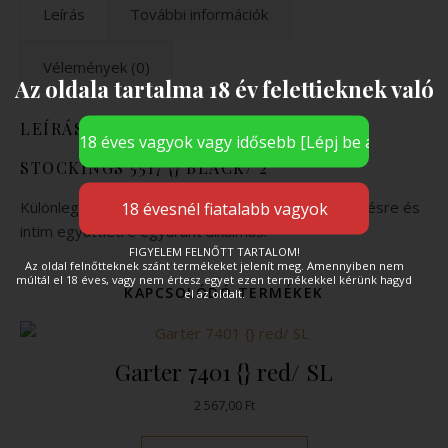
Leírás
További információk
Vélemények (0)
Az oldala tartalma 18 év felettieknek való
LEÍRÁS
STOCKINGS 5517 {} BLACK/ 2
Különlegesen necc hálós combfix. Mindennapi viselésre és
intim együttlétre egyaránt alkalmas.
FIGYELEM FELNŐTT TARTALOM!
Az oldal felnőtteknek szánt termékeket jelenít meg. Amennyiben nem
múltál el 18 éves, vagy nem értesz egyet ezen termékekkel kérünk hagyd
KAPCSOLÓDÓ TERMÉKEK
el az oldalt.
Garter 7401 {} red/ SL
2 567,00
Ft