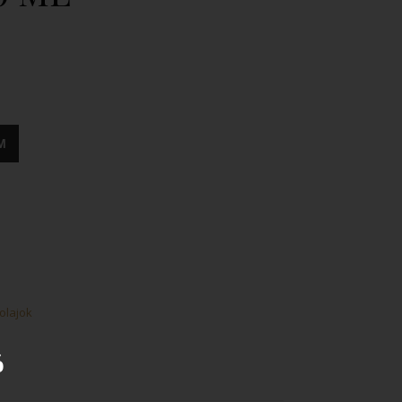
0 ML mennyiség
M
olajok
ó