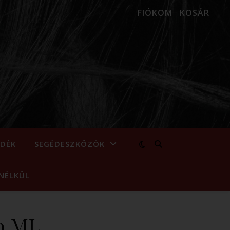
FIÓKOM
KOSÁR
NDÉK
SEGÉDESZKÖZÖK
NÉLKÜL
0 ML