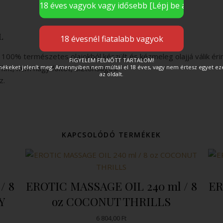
L
 100% természetes olajokból készült és kézmeleg olajjá válik éri
FIGYELEM FELNŐTT TARTALOM!
rmékeket jelenít meg. Amennyiben nem múltál el 18 éves, vagy nem értesz egyet e
int, nem hagy foltot, biztonságos.
az oldalt.
z.
KAPCSOLÓDÓ TERMÉKEK
/ 8
EROTIC MASSAGE OIL 240 ml / 8
ER
Y
oz COCONUT THRILLS
6 804,00
Ft