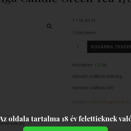
7 178,00
Ft
12 készleten
Shunga Candle Green Tea 17
KOSÁRBA TESZE
Készleten:
12 Db
Várható szállítási költség:
Várható szállítási idő:
Kategória:
Masszázsgyertyák és 
Az oldala tartalma 18 év felettieknek val
emények (0)