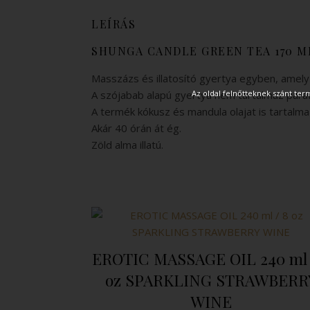
LEÍRÁS
SHUNGA CANDLE GREEN TEA 170 M
Masszázs és illatosító gyertya egyben, amely
Az oldal felnőtteknek szánt te
A szójabab alapú gyertya nem tartalmaz paraff
A termék kókusz és mandula olajat is tartalma
Akár 40 órán át ég.
Zöld alma illatú.
EROTIC MASSAGE OIL 240 ml 
oz SPARKLING STRAWBERR
WINE