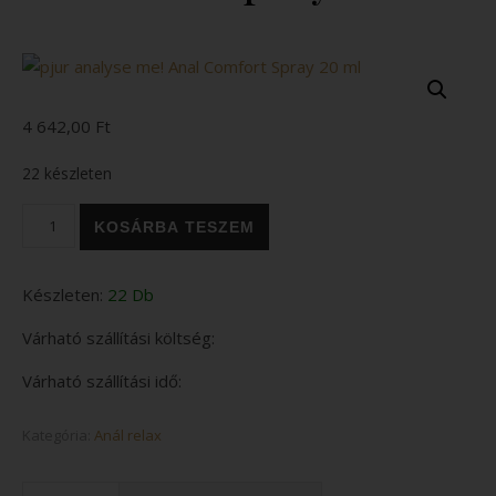
4 642,00
Ft
22 készleten
pjur analyse me! Anal Comfort Spray 20 ml mennyiség
KOSÁRBA TESZEM
Készleten:
22 Db
Várható szállítási költség:
Várható szállítási idő:
Kategória:
Anál relax