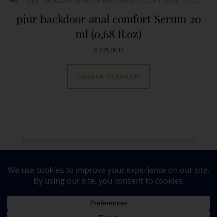
pjur backdoor anal comfort Serum 20
ml (0,68 fl.oz)
6 275,00
Ft
TOVÁBB OLVASOM
Általános Szerződési Feltételek
Adatkezelési tájékoztató
Cégadatok
Elállás