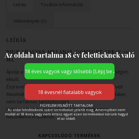
Leírás
További információk
Vélemények (0)
LEÍRÁS
PJUR ANALYSE ME! ANAL COMFORT SPRAY 20
Az oldala tartalma 18 év felettieknek való
ML
Ápolja a nyálkahártyát, segít elkerülni a túlérzékenységet,
ellazít.
Észrevehető hatás, már akár 15 másodperc elteltével!
Maximálisan óvszerbarát készítmény, íztelen, szagtalan,
nem tartalmaz tartósítószert.
FIGYELEM FELNŐTT TARTALOM!
Lidokaintól és benzokaintól mentes, mindennapi
Az oldal felnőtteknek szánt termékeket jelenít meg. Amennyiben nem
múltál el 18 éves, vagy nem értesz egyet ezen termékekkel kérünk hagyd
használatra is alkalmas.
el az oldalt.
KAPCSOLÓDÓ TERMÉKEK