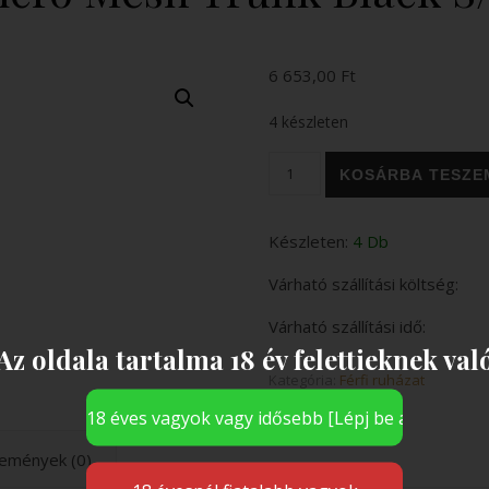
6 653,00
Ft
4 készleten
Micro Mesh Trunk Black S/M
KOSÁRBA TESZE
Készleten:
4 Db
Várható szállítási költség:
Várható szállítási idő:
Az oldala tartalma 18 év felettieknek val
Kategória:
Férfi ruházat
emények (0)