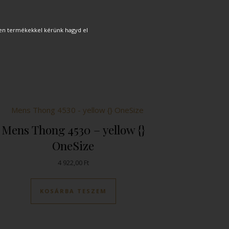
zen termékekkel kérünk hagyd el
Mens Thong 4530 – yellow {}
OneSize
4 922,00
Ft
KOSÁRBA TESZEM