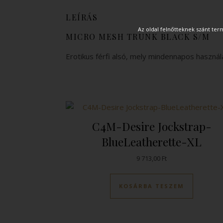
LEÍRÁS
Az oldal felnőtteknek szánt te
MICRO MESH TRUNK BLACK S/M
Erotikus férfi alsó, mely mindennapos használ
C4M-Desire Jockstrap-
BlueLeatherette-XL
9 713,00
Ft
KOSÁRBA TESZEM