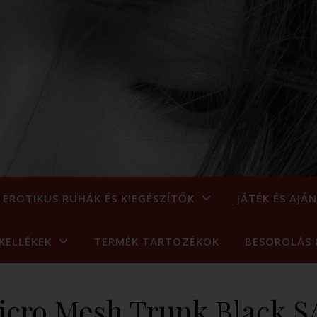
EROTIKUS RUHÁK ÉS KIEGÉSZÍTŐK
JÁTÉK ÉS AJÁ
KELLÉKEK
TERMÉK TARTOZÉKOK
BESOROLÁS 
icro Mesh Trunk Black S