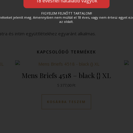
FIGYELEM FELNŐTT TARTALOM!
rmékeket jelenít meg. Amennyiben nem múltál el 18 éves, vagy nem értesz egyet e
az oldalt.
atra és intim együttlétekhez egyaránt alkalmas.
KAPCSOLÓDÓ TERMÉKEK
Mens Briefs 4518 – black {} XL
5 377,00
Ft
KOSÁRBA TESZEM