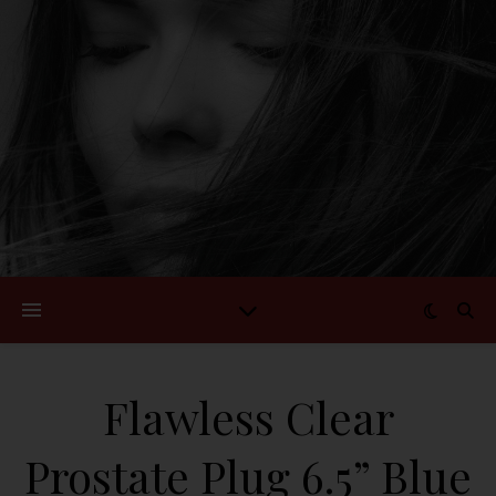
Flawless Clear
Prostate Plug 6.5” Blue