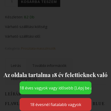
KOSÁRBA TESZEM
Készleten:
82 Db
Várható szállítási költség:
Várható szállítási idő:
Kategória:
Prosztata masszírozók
Leírás
További információk
Az oldala tartalma 18 év felettieknek való
Vélemények (0)
LEÍRÁS
FLAWLESS CLEAR PROSTATE PLUG 6.5” BLUE