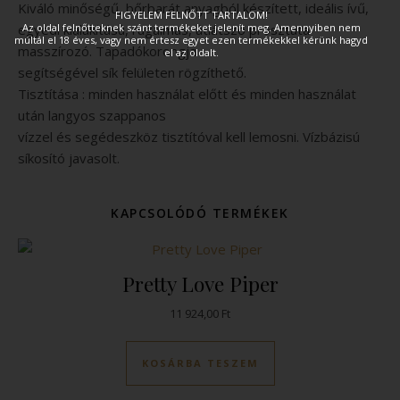
Kiváló minőségű, bőrbarát anyagból készített, ideális ívű,
FIGYELEM FELNŐTT TARTALOM!
Az oldal felnőtteknek szánt termékeket jelenít meg. Amennyiben nem
egyedi kialakítású, rugalmas, átlátszó prosztata
múltál el 18 éves, vagy nem értesz egyet ezen termékekkel kérünk hagyd
masszírozó. Tapadókorongja
el az oldalt.
segítségével sík felületen rögzíthető.
Tisztítása : minden használat előtt és minden használat
után langyos szappanos
vízzel és segédeszköz tisztítóval kell lemosni. Vízbázisú
síkosító javasolt.
KAPCSOLÓDÓ TERMÉKEK
Pretty Love Piper
11 924,00
Ft
KOSÁRBA TESZEM