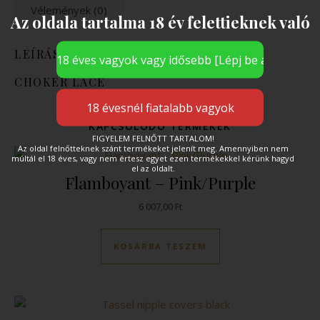
Vélemények (0)
Az oldala tartalma 18 év felettieknek való
LEÍRÁS
CHOKER LACE
KAPCSOLÓDÓ TERMÉKEK
FIGYELEM FELNŐTT TARTALOM!
Az oldal felnőtteknek szánt termékeket jelenít meg. Amennyiben nem
múltál el 18 éves, vagy nem értesz egyet ezen termékekkel kérünk hagyd
el az oldalt.
Flamboyant – Pink/Purple
6 007,00
Ft
KOSÁRBA TESZEM