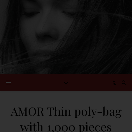
AMOR Thin poly-bag
with 1,000 pieces