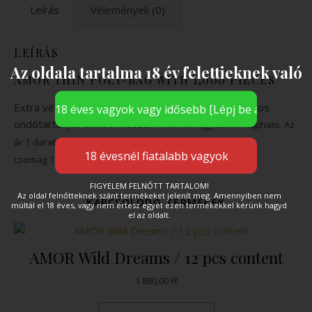
Leírás
Vélemények (0)
LEÍRÁS
Az oldala tartalma 18 év felettieknek való
AMOR THIN POLY-BAG WITH 1,000 PIECES
Extra vékony, enyhén síkosított felszínű, biztonságos
ondótartállyal ellátott óvszer.
A termék egyesével kapható. Az
ár 1 darabra vonatkozik, a
csomag 1000 darabot tartalmaz.
FIGYELEM FELNŐTT TARTALOM!
Az oldal felnőtteknek szánt termékeket jelenít meg. Amennyiben nem
KAPCSOLÓDÓ TERMÉKEK
múltál el 18 éves, vagy nem értesz egyet ezen termékekkel kérünk hagyd
el az oldalt.
AMOR Wild Dreams / 12 pcs content
1 880,00
Ft