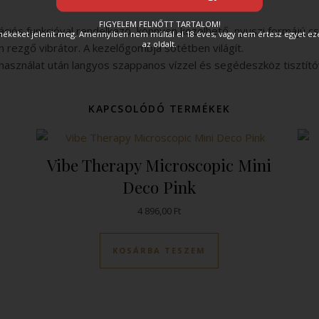
FIGYELEM FELNŐTT TARTALOM!
ációs funkcióval rendelkező, könnyen kezelhető, nyuszi formájú cs
rmékeket jelenít meg. Amennyiben nem múltál el 18 éves, vagy nem értesz egyet e
az oldalt.
n rezgő vibrátor. A kezelőgombja sötétben világít.
használat után langyos szappanos vízzel és segédeszköz tisztítóval
KAPCSOLÓDÓ TERMÉKEK
Vibe Therapy Microscopic Mini
Deco Pink
4 896,00
Ft
KOSÁRBA TESZEM