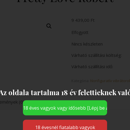
9 439,00
Ft
Elfogyott
Nincs készleten
Várható szállítási költség:
Várható szállítási idő:
Kategória:
Nonfiguratív vibrátoro
Az oldala tartalma 18 év felettieknek val
emények (0)